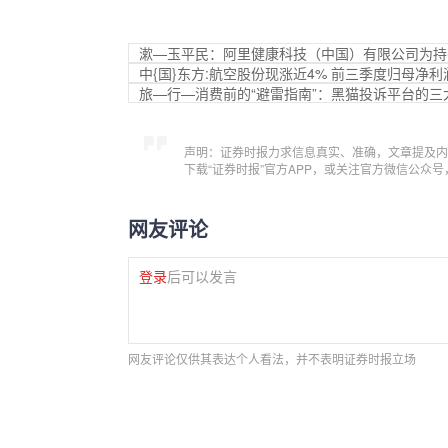
漱—玉平民：阿里健康科技（中国）有限公司为持有
中{国}东方:航空股份现涨近4% 前三季度归母净利润
旅—行—消费前的“避雷指南”：黑猫投诉平台的三
声明：证券时报力求信息真实、准确，文章提及内
下载“证券时报”官方APP，或关注官方微信公众
网友评论
登录
后可以发言
网友评论仅供其表达个人看法，并不表明证券时报立场