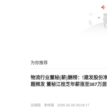
为你推荐
物流行业董秘{薪}酬榜：!建发股份
题频发 董秘江桂芝年薪涨至387万居
光明网
李梓萌
2026-02-06 05:04:17