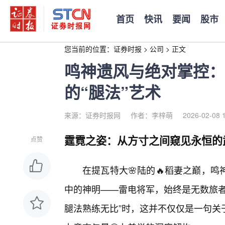
首页
快讯
要闻
股市
您当前的位置：
证券时报
>
公司
>
正文
鸣神遗风与绝对掌控：
的“腿法”艺术
来源：证券时报网
作者：李梓萌
2026-02-08 
霆霓之姿：从方寸之间窥见永恒的
点赞
在提瓦特大🌸陆的🔥稻妻之巅，
中的神明——雷电将军，始终是无数旅者
腿法熟练无比”时，这并不仅仅是一句关